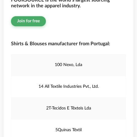
FOURSOURCE is the world’s largest sourcing
network in the apparel industry.
Join for free
Shirts & Blouses manufacturer from Portugal:
100 Nexo, Lda
14 All Textile Industries Pvt., Ltd.
2T-Tecidos E Têxteis Lda
5Quinas Têxtil