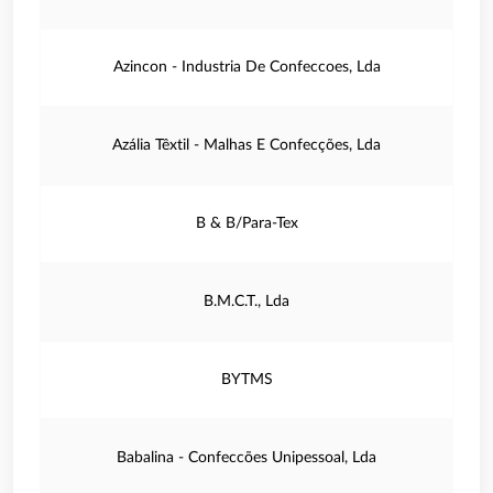
Azincon - Industria De Confeccoes, Lda
Azália Têxtil - Malhas E Confecções, Lda
B & B/Para-Tex
B.M.C.T., Lda
BYTMS
Babalina - Confeccões Unipessoal, Lda