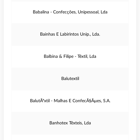
Babalina - Confecções, Unipessoal, Lda
Bainhas E Labirintos Unip., Lda.
Balbina & Filipe - Têxtil, Lda
Balutextil
BalutÃªxtil - Malhas E ConfecÃ§Ãµes, S.A.
Banhotex Têxteis, Lda